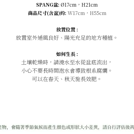
SPANG盆:
Ø
17cm
，H21cm
商品尺寸(含盆)約:
W17
cm，H55cm
放置位置 :
放置室外通風良好、陽光充足的地方種植
。
如何生長 :
土壤乾燥時，請澆水至水從盆底流出，
小心不要長時間泡水會導致根系腐爛。
可以在春天、秋天施長效肥。