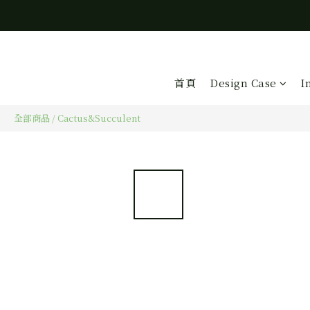
首頁
Design Case
I
全部商品
/
Cactus&Succulent