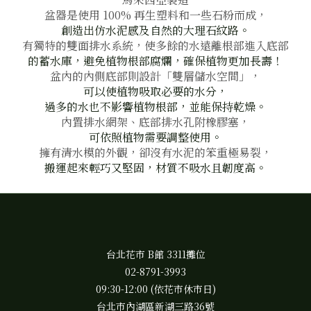
盆器是使用 100% 再生塑料和一些石粉而成，
創造出仿水泥感及自然的大理石紋路。
有獨特的雙面排水系統，使多餘的水遠離根部進入底部
的蓄水庫，避免植物根部腐爛，確保植物更加長壽！
盆內的內側底部則設計「雙層儲水空間」，
可以使植物吸取必要的水分，
過多的水也不影響植物根部，並能保持乾燥。
內置排水網架、底部排水孔附橡膠塞，
可依照植物需要調整使用。
擁有清水模的外觀，卻沒有水泥的笨重極易裂，
搬運起來輕巧又堅固，材質不吸水且韌度高。
台北花市 B館 3311攤位
02-8791-3993
09:30-12:00 (依花市休市日)
台北市內湖區新湖三路36號