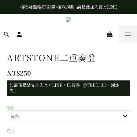
植物疑難雜症/訂購/植栽規劃| 請點此加入官方LINE
ARTSTONE二重奏盆
NT$250
如需預購請先加入官方LINE，ID搜尋: @TREE3311，謝謝
您！
顏色
尺寸