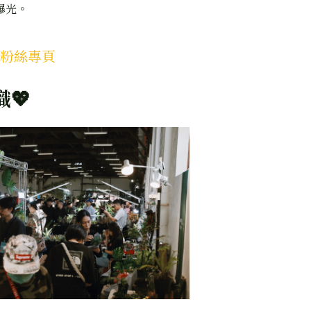
曝光。
ir 粉絲專頁
織💖