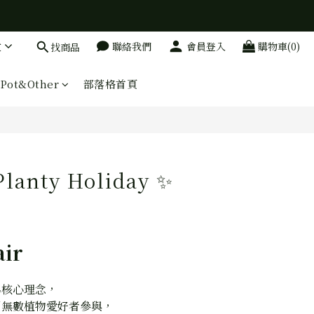
文
聯絡我們
會員登入
購物車(0)
找商品
Pot&Other
部落格首頁
anty Holiday ✨
air
為核心理念，
引無數植物愛好者參與，